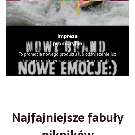
impreza
promocyjna
To promocja nowego produktu lub odświeżenie już
istniejącej marki wraz z pracownikami i klientami.
Najfajniejsze fabuły