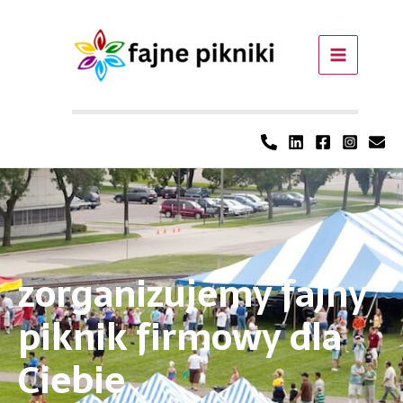
zorganizujemy fajny
piknik firmowy dla
Ciebie