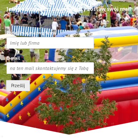
Jeśli potrzebujesz naszej oferty zostaw swój mail
Podaj imię/nazwę firmy
E-mail
*
Prześlij