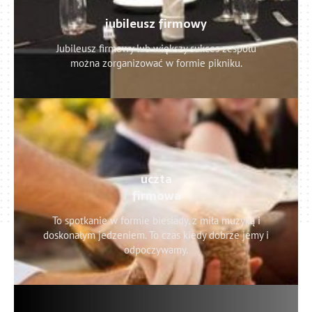
jubileusz firmowy
Jubileusz firmowy lub większy sukces zespołu
można zorganizować w formie pikniku.
uczta
firmowa
To spotkanie w formie biesiady, z miła muzyką i
doskonałym jedzeniem. To czas kiedy dobrze jemy i
odpoczywamy.